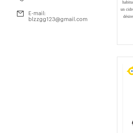
habitu
un cidr
E-mail:
désir
blzzgg123@gmail.com
élevé,