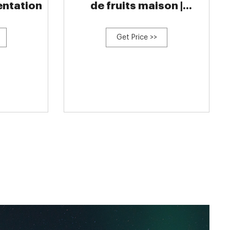
entation
de fruits maison |
Révolution
Get Price >>