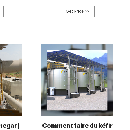
ber whereas a
blender les ingrédients, filtrer, ajouter le sel,
Get Price >>
d fermentation
faire fermenter. Avantages: Nécessite
and/or colon
seulement un blender et un filtre en nylon. 3.
e cow rumen is
negar |
Comment faire du kéfir