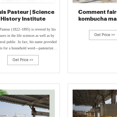
is Pasteur | Science
Comment fair
History Institute
kombucha mai
Révolutio
Pasteur (1822–1895) is revered by his
Get Price >>
sors in the life sciences as well as by
eral public. In fact, his name provided
sis for a household word—pasteurized.
His research, which showed that
Get Price >>
rganisms cause both fermentation and
, supported the germ theory of disease
time when its validity was still being
questioned.