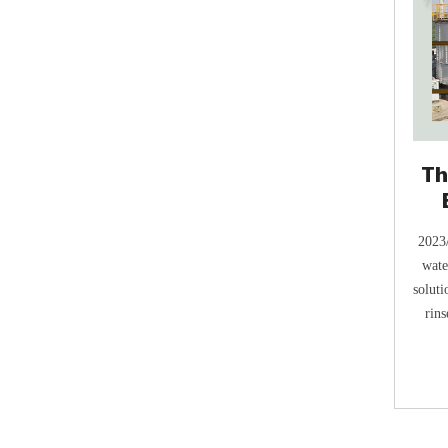
Th
2023/
wate
soluti
rins
cove
compl
new ba
ferme