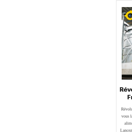
Rév
F
Révolu
vous l
alim
Lancez