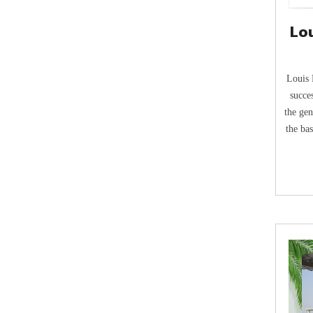
Lou
Louis 
succes
the gen
the ba
microo
disease
at a 