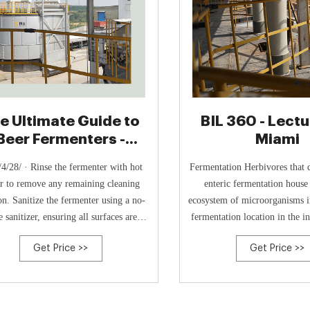
e Ultimate Guide to
BIL 360 - Lectu
Beer Fermenters -
Miami
YoLong Brewtech
4/28/ · Rinse the fermenter with hot
Fermentation Herbivores that d
r to remove any remaining cleaning
enteric fermentation house
on. Sanitize the fermenter using a no-
ecosystem of microorganisms in
e sanitizer, ensuring all surfaces are
fermentation location in the in
red. Allow the fermenter to air dry
microbes break down complex 
Get Price >>
Get Price >>
etely before storing or using it for a
into their simpler components
tch of beer. Periodically inspect your
animals can be categorized by 
nter for any signs of damage or wear,
the fermentation vat. foregu
such as scratches