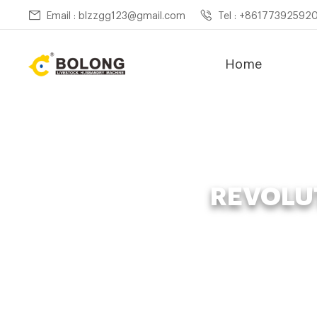
Email : blzzgg123@gmail.com
Tel : +86177392592
Home
REVOLU
Home