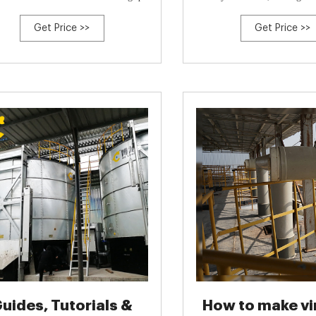
2,90. 4.16 / 5.0 (19) 19. Mère de
pre-gastric fermentation cham
Get Price >>
Get Price >>
ucha biologique Mère de kombucha
hindgut fermenter has enlarge
ologique Grains de kéfir de fruits
compartments in the cecum 
(Stevens and Hume, 1998). Th
uides, Tutorials &
How to make vi