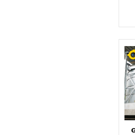
€1
komb
bi
G