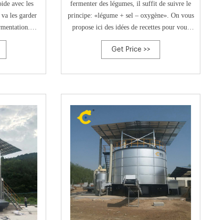
oide avec les
fermenter des légumes, il suffit de suivre le
 va les garder
principe: «légume + sel – oxygène». On vous
rmentation.
propose ici des idées de recettes pour vous
nt le sel et le
inspirer. Amusez-vous avec les épices, les
Get Price >>
s cornichons,
types de légumes, les temps de fermentation,
os habitudes
alléluia! Vous pouvez aussi suivre nos recettes
ocaux.
de légumes