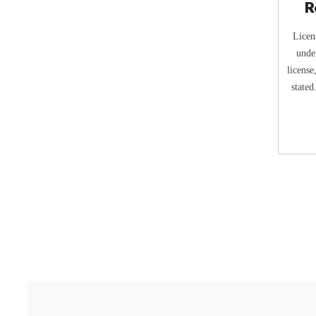
R
Licen
unde
license
stated
new 