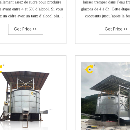
ellement assez de sucre pour produire
laisser tremper dans l’eau fr
e ayant entre 4 et 6% d’alcool. Si vous
glaçons de 4 à 8h. Cette étape
ez un cidre avec un taux d’alcool plus
croquants jusqu’après la fe
 vous pouvez ajouter du sucre, du miel
Préparer la saumure en dissolva
Get Price >>
Get Price >>
ou du sirop d’érable en début de
sucre dans l’eau. Entasser le
fermentation.
entiers ou tranchés (selon v
familiales), dans les b