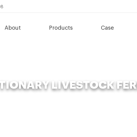
08
About
Products
Case
TIONARY LIVESTOCK FE
 »
News
»
Organic Fertilizer Fermenter
»
revolutionary livestock fer