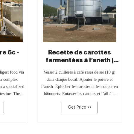
re 6c -
Recette de carottes
fermentées à l’aneth |
Révolution Fermentation
igest food via
Verser 2 cuillères à café rases de sel (10 g)
 a complex
dans chaque bocal. Ajouter le poivre et
 a specialized
l’aneth. Éplucher les carottes et les couper en
testine. These
bâtonnets. Entasser les carottes et l’ail à la
carbohydrates
verticale, jusqu’à ce qu’ils soient bien coincés
Get Price >>
. Herbivorous
et qu’ils ne puissent pas remonter lors de la
the location of
fermentation. Verser l’eau pour submerger les
t fermenters