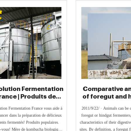
olution Fermentation
Comparative a
rance | Produits de
of foregut and 
fermentation
bacteria
tion Fermentation France vous aide à
2011/9/22/ · Animals can be c
ancer dans la préparation de délicieux
foregut or hindgut fermenters
ents fermentés! Produits populaires.
characteristics of their digesti
-vous! Mère de kombucha biologique.
sites. By definition, a foregut 